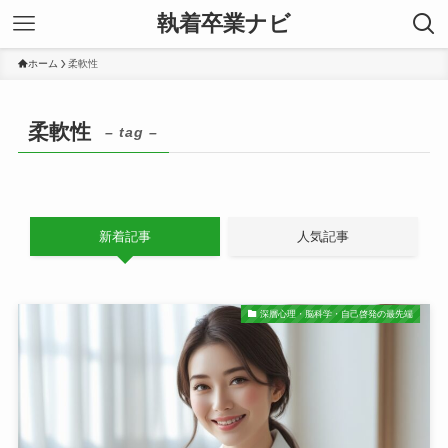
執着卒業ナビ
ホーム
柔軟性
柔軟性
– tag –
新着記事
人気記事
深層心理・脳科学・自己啓発の最先端