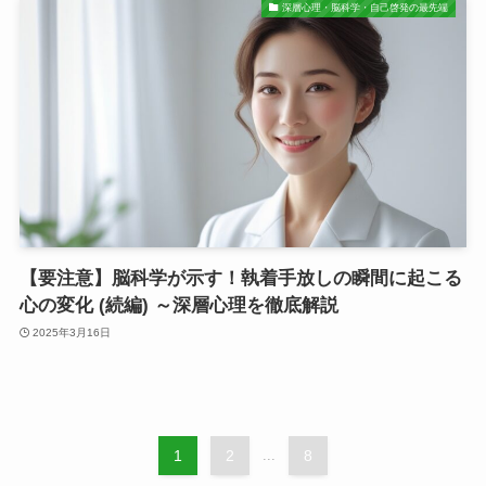
深層心理・脳科学・自己啓発の最先端
【要注意】脳科学が示す！執着手放しの瞬間に起こる
心の変化 (続編) ～深層心理を徹底解説
2025年3月16日
1
2
...
8