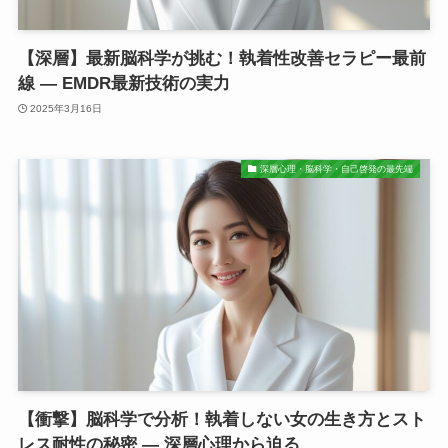
【深層】最新脳科学が挑む！執着性改善セラピー最前
線 ― EMDR最新技術の実力
2025年3月16日
深層心理・脳科学・自己啓発の最先端
【衝撃】脳科学で分析！執着しない女の生き方とスト
レス耐性の秘密 ― 深層心理から迫る