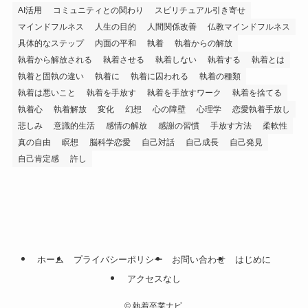
AI活用
コミュニティとの関わり
スピリチュアル引き寄せ
マインドフルネス
人生の目的
人間関係改善
仏教マインドフルネス
具体的なステップ
内面の平和
執着
執着からの解放
執着から解放される
執着させる
執着しない
執着する
執着とは
執着と固執の違い
執着に
執着に囚われる
執着の種類
執着は悪いこと
執着を手放す
執着を手放すワーク
執着を捨てる
執着心
執着解放
変化
幻想
心の障壁
心理学
恋愛執着手放し
悲しみ
意識的生活
感情の解放
感謝の習慣
手放す方法
柔軟性
真の自由
瞑想
脳科学恋愛
自己対話
自己成長
自己発見
自己肯定感
許し
ホーム
プライバシーポリシー
お問い合わせ
はじめに
アクセスなし
©
執着卒業ナビ.