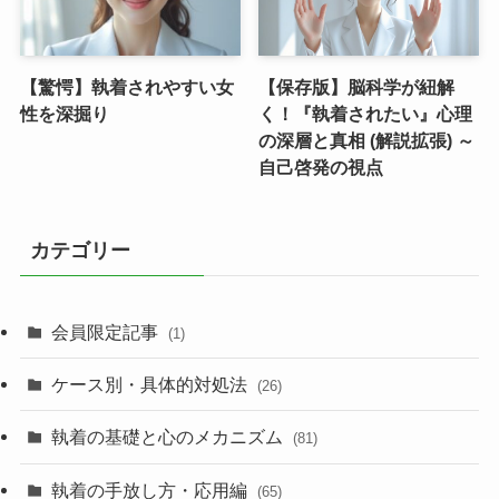
【驚愕】執着されやすい女
【保存版】脳科学が紐解
性を深掘り
く！『執着されたい』心理
の深層と真相 (解説拡張) ～
自己啓発の視点
カテゴリー
会員限定記事
(1)
ケース別・具体的対処法
(26)
執着の基礎と心のメカニズム
(81)
執着の手放し方・応用編
(65)