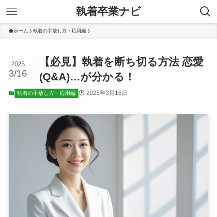
執着卒業ナビ
ホーム
執着の手放し方・応用編
【必見】執着を断ち切る方法 恋愛
2025
3/16
(Q&A)…が分かる！
2025年3月16日
執着の手放し方・応用編