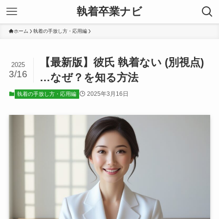
執着卒業ナビ
ホーム
執着の手放し方・応用編
【最新版】彼氏 執着ない (別視点)
2025
3/16
…なぜ？を知る方法
2025年3月16日
執着の手放し方・応用編