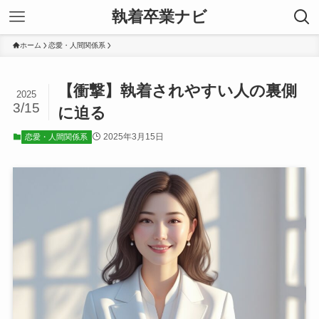
執着卒業ナビ
ホーム
恋愛・人間関係系
【衝撃】執着されやすい人の裏側
2025
3/15
に迫る
2025年3月15日
恋愛・人間関係系