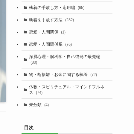
執着の手放し方・応用編
(65)
執着を手放す方法
(282)
恋愛・人間関係
(1)
恋愛・人間関係系
(76)
深層心理・脳科学・自己啓発の最先端
(80)
物・断捨離・お金に関する執着
(72)
仏教・スピリチュアル・マインドフルネ
ス
(74)
未分類
(4)
目次