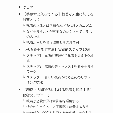
はじめに
【手放すと入ってくる】執着が人生に与える
影響とは？
執着の正体とは？知られざる心理メカニズム
なぜ手放すことが重要なのか？入ってくるも
のの正体
執着が幸せを奪う理由とその具体例
【執着を手放す方法】実践的ステップ10選
ステップ1：思考の整理術で執着を見える化す
る
ステップ2：感情のデトックス！執着を手放す
ワーク
ステップ3：新しい視点を得るためのリフレー
ミング技法
【恋愛・人間関係における執着を解消する】
秘密のアプローチ
執着が恋愛に及ぼす影響を理解する
依存から自立へ！人間関係を改善する方法
手放せない関係を見直すためのチェックリス