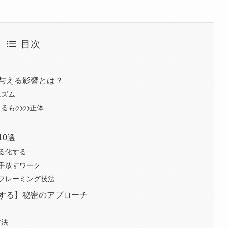
目次
与える影響とは？
ニズム
くるものの正体
0選
る化する
手放すワーク
フレーミング技法
する】秘密のアプローチ
方法