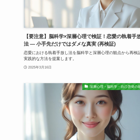
【要注意】脳科学×深層心理で検証！恋愛の執着手
法 ― 小手先だけではダメな真実 (再検証)
恋愛における執着手放し法を脳科学と深層心理の観点から再検
実践的な方法を提案します。
2025年3月16日
深層心理・脳科学・自己啓発の