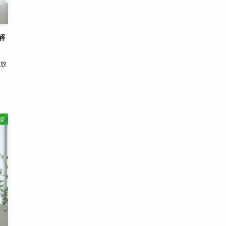
解
放
端