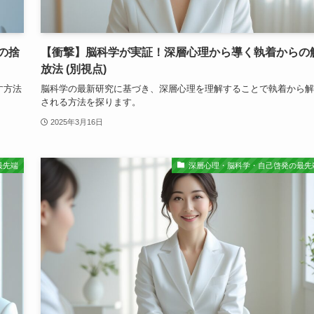
の捨
【衝撃】脳科学が実証！深層心理から導く執着からの
放法 (別視点)
す方法
脳科学の最新研究に基づき、深層心理を理解することで執着から解
される方法を探ります。
2025年3月16日
最先端
深層心理・脳科学・自己啓発の最先