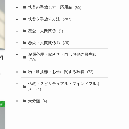
執着の手放し方・応用編
(65)
執着を手放す方法
(282)
恋愛・人間関係
(1)
恋愛・人間関係系
(76)
深層心理・脳科学・自己啓発の最先端
相
(80)
物・断捨離・お金に関する執着
(72)
。
仏教・スピリチュアル・マインドフルネ
ス
(74)
未分類
(4)
端