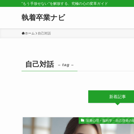
“もう手放せない”を解放する、究極の心の変革ガイド
執着卒業ナビ
ホーム
自己対話
自己対話
– tag –
新着記事
深層心理・脳科学・自己啓発の