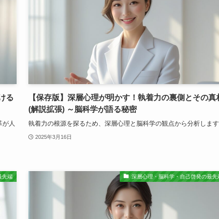
ける
【保存版】深層心理が明かす！執着力の裏側とその真
(解説拡張) ～脳科学が語る秘密
革が人
執着力の根源を探るため、深層心理と脳科学の観点から分析します
2025年3月16日
最先端
深層心理・脳科学・自己啓発の最先